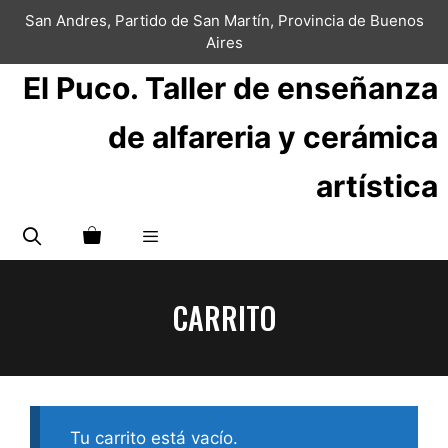
Saltar
San Andres, Partido de San Martín, Provincia de Buenos
al
Aires
contenido
El Puco. Taller de enseñanza
de alfareria y cerámica
artística
Menú
CARRITO
Tu carrito está vacío.